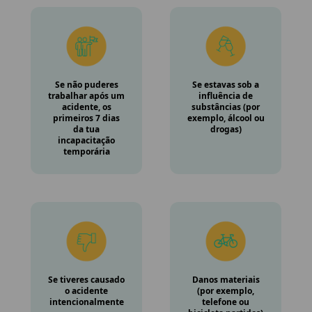
Se não puderes
Se estavas sob a
trabalhar após um
influência de
acidente, os
substâncias (por
primeiros 7 dias
exemplo, álcool ou
da tua
drogas)
incapacitação
temporária
Se tiveres causado
Danos materiais
o acidente
(por exemplo,
intencionalmente
telefone ou