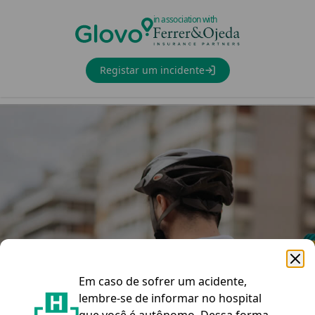
Open Modal
in association with
Registar um incidente
Sofreste um
Em caso de sofrer um acidente,
acidente?
lembre-se de informar no hospital